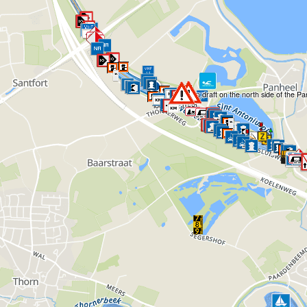
4
The maximum draft on the north side of the Pa
lock is 2.10 m.
2