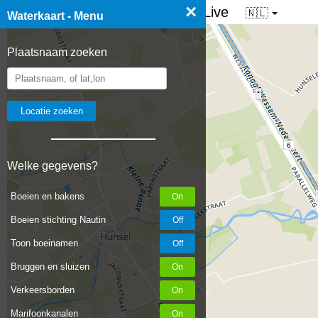
×
☰ Waterkaart van Nederland - Live
🇳🇱
Waterkaart - Menu
Plaatsnaam zoeken
6
Welke gegevens?
Boeien en bakens
Boeien stichting Nautin
Toon boeinamen
Bruggen en sluizen
Verkeersborden
Marifoonkanalen