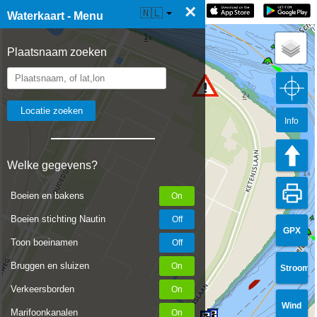
×
☰ Waterkaart Live
🇳🇱
Waterkaart - Menu
Plaatsnaam zoeken
Info
Welke gegevens?
Boeien en bakens
Boeien stichting Nautin
GPX
Toon boeinamen
Bruggen en sluizen
Stroom
Verkeersborden
Wind
Marifoonkanalen