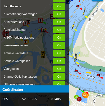
Jachthavens
Kilometrering vaarwegen
Bunkerstations
Autolaadplaatsen
KNRM-reddingstations
Zeeweermetingen
Actuele waterdata
Actuele waterpeilen
Vaargeulen
Blauwe Golf: ligplaatsen
Officiele zwemplekken
Coördinaten
Stremmingen/hinder
GPS
52.59265
5.81405
AIS scheepsposities