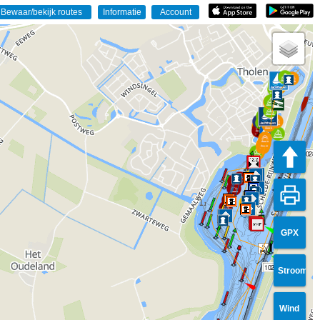
1028
GPX
1029
Stroom
Wind