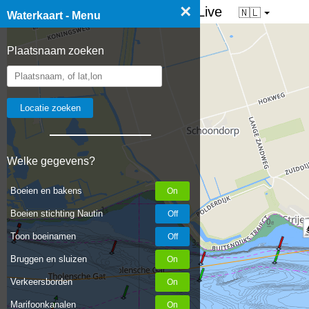
×
☰ Waterkaart van Nederland - Live
🇳🇱
Waterkaart - Menu
Plaatsnaam zoeken
Welke gegevens?
Boeien en bakens
Boeien stichting Nautin
Toon boeinamen
Bruggen en sluizen
Verkeersborden
Marifoonkanalen