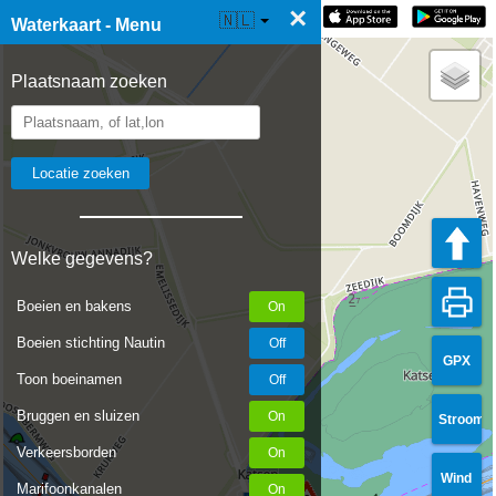
×
☰ Waterkaart Live
🇳🇱
Waterkaart - Menu
Plaatsnaam zoeken
Welke gegevens?
Boeien en bakens
Boeien stichting Nautin
GPX
Toon boeinamen
Bruggen en sluizen
Stroom
Verkeersborden
Wind
Marifoonkanalen