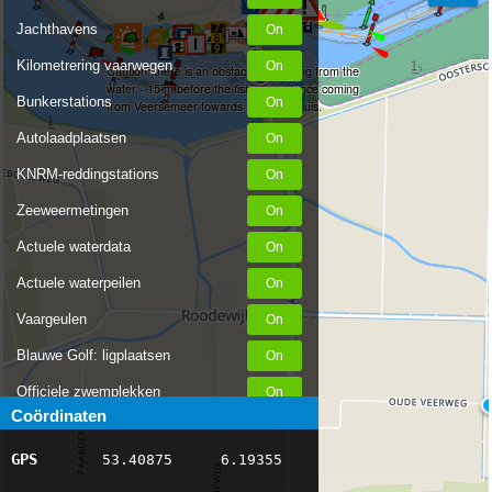
Jachthavens
Kilometrering vaarwegen
Caution: there is an obstacle protruding from the
water - 15 m before the fishing net fence coming
Bunkerstations
from Veersemeer towards Zandreeksluis.
Autolaadplaatsen
KNRM-reddingstations
Zeeweermetingen
Actuele waterdata
Actuele waterpeilen
Vaargeulen
Blauwe Golf: ligplaatsen
Officiele zwemplekken
Coördinaten
Stremmingen/hinder
GPS
53.40875
6.19355
AIS scheepsposities