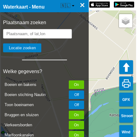
×
☰ Waterkaart Live
🇳🇱
Waterkaart - Menu
Plaatsnaam zoeken
Welke gegevens?
Boeien en bakens
Boeien stichting Nautin
GPX
Toon boeinamen
Bruggen en sluizen
Stroom
Verkeersborden
Wind
Marifoonkanalen