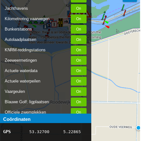
Jachthavens
Kilometrering vaarwegen
Bunkerstations
Caution: there is an obstacle protruding from the
water - 15 m before the fishing net fence coming
Autolaadplaatsen
from Veersemeer towards Zandreeksluis.
KNRM-reddingstations
Zeeweermetingen
Actuele waterdata
Actuele waterpeilen
Vaargeulen
Blauwe Golf: ligplaatsen
Officiele zwemplekken
Coördinaten
Stremmingen/hinder
GPS
53.32700
5.22865
AIS scheepsposities