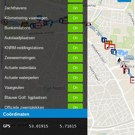
Jachthavens
Kilometrering vaarwegen
24
23
Bunkerstations
Autolaadplaatsen
KNRM-reddingstations
25
Zeeweermetingen
Actuele waterdata
Actuele waterpeilen
Vaargeulen
Blauwe Golf: ligplaatsen
Officiele zwemplekken
Coördinaten
Stremmingen/hinder
GPS
53.01915
5.71615
AIS scheepsposities