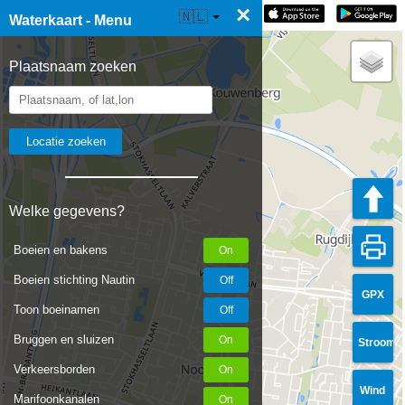
×
☰ Waterkaart Live
🇳🇱
Waterkaart - Menu
Plaatsnaam zoeken
Welke gegevens?
Boeien en bakens
Boeien stichting Nautin
GPX
Toon boeinamen
Bruggen en sluizen
Stroom
Verkeersborden
Wind
Marifoonkanalen