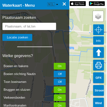
×
☰ Waterkaart Live
🇳🇱
Waterkaart - Menu
Plaatsnaam zoeken
Info
Welke gegevens?
Boeien en bakens
Boeien stichting Nautin
GPX
Toon boeinamen
Bruggen en sluizen
Stroom
Verkeersborden
Wind
Marifoonkanalen