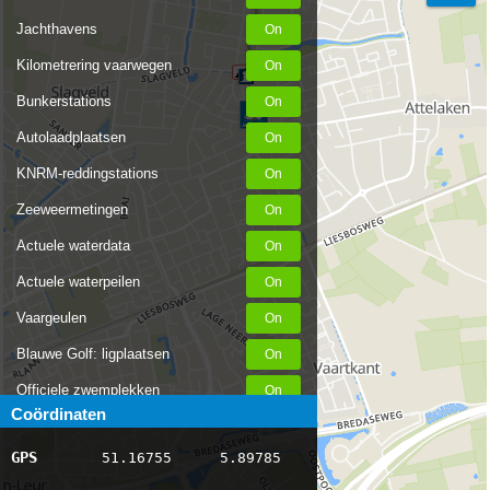
Jachthavens
Kilometrering vaarwegen
Bunkerstations
Autolaadplaatsen
KNRM-reddingstations
Zeeweermetingen
Actuele waterdata
Actuele waterpeilen
Vaargeulen
Blauwe Golf: ligplaatsen
Officiele zwemplekken
Coördinaten
Stremmingen/hinder
GPS
51.16755
5.89785
AIS scheepsposities