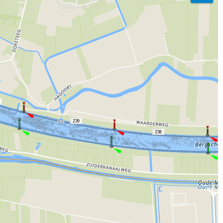
239
238