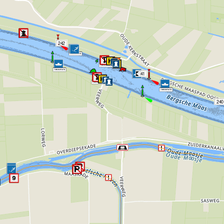
242
241
240