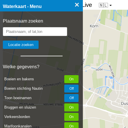
×
☰ Waterkaart van Nederland - Live
🇳🇱
Waterkaart - Menu
Plaatsnaam zoeken
Welke gegevens?
Boeien en bakens
Boeien stichting Nautin
Toon boeinamen
Bruggen en sluizen
Verkeersborden
Marifoonkanalen