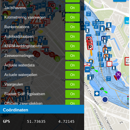
Jachthavens
Kilometrering vaarwegen
Bunkerstations
Autolaadplaatsen
Fuel
KNRM-reddingstations
Zeeweermetingen
Actuele waterdata
Actuele waterpeilen
Vaargeulen
Blauwe Golf: ligplaatsen
Officiele zwemplekken
Coördinaten
Stremmingen/hinder
GPS
51.73635
4.72145
AIS scheepsposities