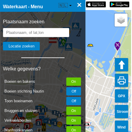
×
☰ Waterkaart Live
🇳🇱
Waterkaart - Menu
Plaatsnaam zoeken
Welke gegevens?
Boeien en bakens
Boeien stichting Nautin
GPX
Toon boeinamen
Bruggen en sluizen
Stroom
Verkeersborden
Wind
Marifoonkanalen