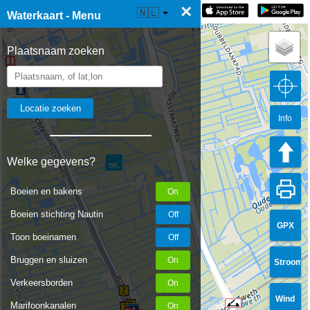
×
☰ Waterkaart Live
🇳🇱
Waterkaart - Menu
Plaatsnaam zoeken
Info
Welke gegevens?
Boeien en bakens
Boeien stichting Nautin
GPX
Toon boeinamen
Bruggen en sluizen
Stroom
Verkeersborden
Wind
Marifoonkanalen