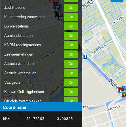
Jachthavens
Kilometrering vaarwegen
Bunkerstations
Autolaadplaatsen
KNRM-reddingstations
Zeeweermetingen
Actuele waterdata
Actuele waterpeilen
Vaargeulen
Blauwe Golf: ligplaatsen
Officiele zwemplekken
Coördinaten
Stremmingen/hinder
GPS
51.76105
3.90825
AIS scheepsposities