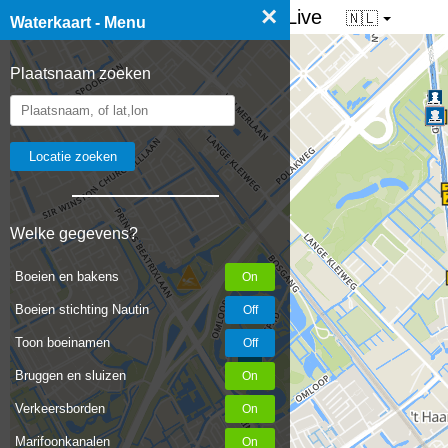
×
☰ Waterkaart van Nederland - Live
🇳🇱
Waterkaart - Menu
Plaatsnaam zoeken
Welke gegevens?
Boeien en bakens
Boeien stichting Nautin
Toon boeinamen
Bruggen en sluizen
Verkeersborden
Marifoonkanalen