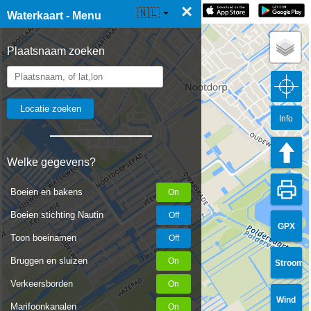
×
☰ Waterkaart Live
🇳🇱
Waterkaart - Menu
Plaatsnaam zoeken
Info
Welke gegevens?
Boeien en bakens
Boeien stichting Nautin
GPX
Toon boeinamen
Bruggen en sluizen
Stroom
Verkeersborden
Wind
Marifoonkanalen