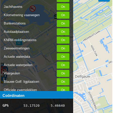
Jachthavens
Kilometrering vaarwegen
Bunkerstations
Autolaadplaatsen
KNRM-reddingstations
Zeeweermetingen
Actuele waterdata
Actuele waterpeilen
Vaargeulen
Blauwe Golf: ligplaatsen
Officiele zwemplekken
Coördinaten
Stremmingen/hinder
GPS
53.17520
5.46640
AIS scheepsposities