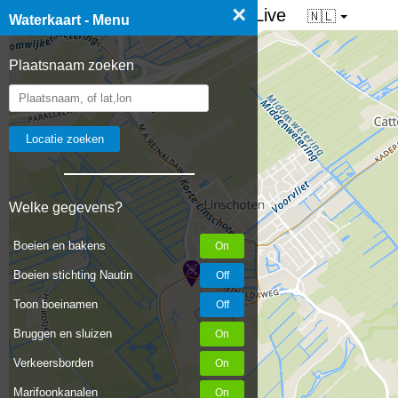
×
☰ Waterkaart van Nederland - Live
🇳🇱
Waterkaart - Menu
Plaatsnaam zoeken
Welke gegevens?
Boeien en bakens
Boeien stichting Nautin
Toon boeinamen
Bruggen en sluizen
Verkeersborden
Marifoonkanalen