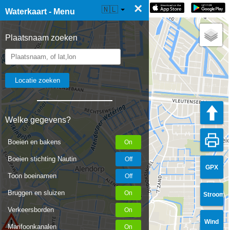
×
☰ Waterkaart Live
🇳🇱
Waterkaart - Menu
Plaatsnaam zoeken
Welke gegevens?
Boeien en bakens
Boeien stichting Nautin
GPX
Toon boeinamen
Bruggen en sluizen
Stroom
Verkeersborden
Wind
Marifoonkanalen