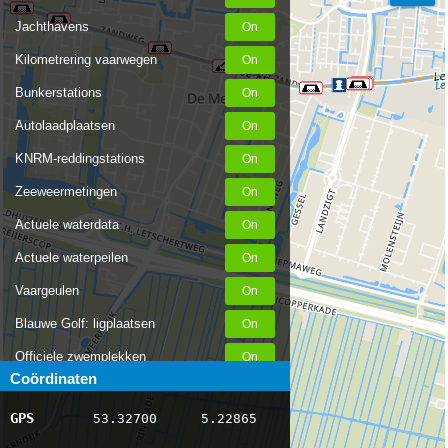
Jachthavens
Kilometrering vaarwegen
Bunkerstations
Autolaadplaatsen
KNRM-reddingstations
Zeeweermetingen
Actuele waterdata
Actuele waterpeilen
Vaargeulen
Blauwe Golf: ligplaatsen
Officiele zwemplekken
Coördinaten
Stremmingen/hinder
GPS
53.32700
5.22865
AIS scheepsposities