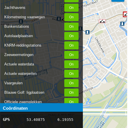
Jachthavens
Kilometrering vaarwegen
Bunkerstations
Autolaadplaatsen
KNRM-reddingstations
Zeeweermetingen
Actuele waterdata
Actuele waterpeilen
Vaargeulen
Blauwe Golf: ligplaatsen
Officiele zwemplekken
Coördinaten
Stremmingen/hinder
GPS
53.40875
6.19355
AIS scheepsposities