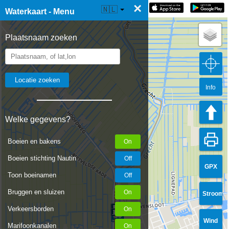
×
☰ Waterkaart Live
🇳🇱
Waterkaart - Menu
Plaatsnaam zoeken
Info
Welke gegevens?
Boeien en bakens
Boeien stichting Nautin
GPX
Toon boeinamen
Bruggen en sluizen
Stroom
Verkeersborden
Wind
Marifoonkanalen