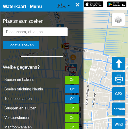
×
☰ Waterkaart Live
🇳🇱
Waterkaart - Menu
Plaatsnaam zoeken
Welke gegevens?
Boeien en bakens
Boeien stichting Nautin
GPX
Toon boeinamen
Bruggen en sluizen
Stroom
Verkeersborden
Wind
Marifoonkanalen