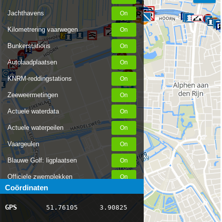
Jachthavens
Kilometrering vaarwegen
Bunkerstations
Autolaadplaatsen
KNRM-reddingstations
Zeeweermetingen
Actuele waterdata
Actuele waterpeilen
Vaargeulen
Blauwe Golf: ligplaatsen
Officiele zwemplekken
Coördinaten
Stremmingen/hinder
GPS
51.76105
3.90825
AIS scheepsposities