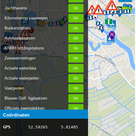
9
Jachthavens
Kilometrering vaarwegen
Bunkerstations
Autolaadplaatsen
KNRM-reddingstations
10
Zeeweermetingen
Actuele waterdata
Actuele waterpeilen
Vaargeulen
Blauwe Golf: ligplaatsen
11
Officiele zwemplekken
Coördinaten
Stremmingen/hinder
GPS
52.59265
5.81405
AIS scheepsposities