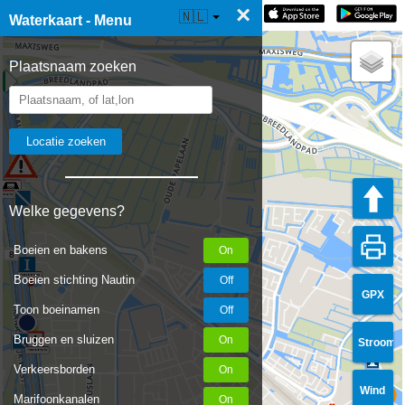
×
☰ Waterkaart Live
🇳🇱
Waterkaart - Menu
Plaatsnaam zoeken
Welke gegevens?
Boeien en bakens
8
Boeien stichting Nautin
GPX
Toon boeinamen
Bruggen en sluizen
Stroom
Verkeersborden
Wind
Marifoonkanalen