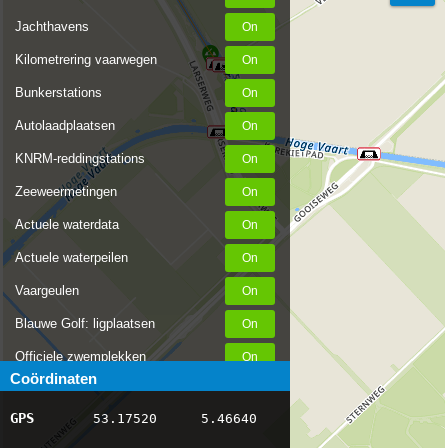
Jachthavens
Kilometrering vaarwegen
Bunkerstations
Autolaadplaatsen
KNRM-reddingstations
Zeeweermetingen
Actuele waterdata
Actuele waterpeilen
Vaargeulen
Blauwe Golf: ligplaatsen
Officiele zwemplekken
Coördinaten
Stremmingen/hinder
GPS
53.17520
5.46640
AIS scheepsposities