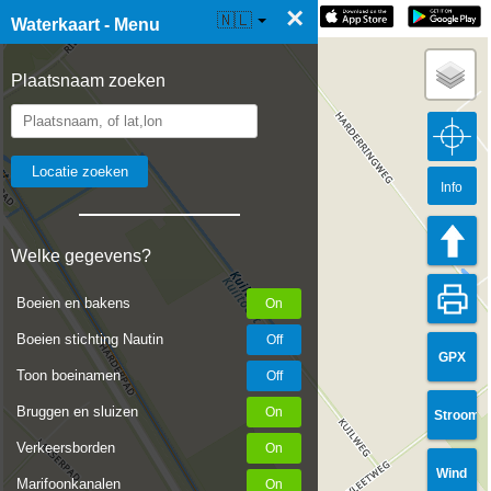
×
☰ Waterkaart Live
🇳🇱
Waterkaart - Menu
Plaatsnaam zoeken
Info
Welke gegevens?
Boeien en bakens
Boeien stichting Nautin
GPX
Toon boeinamen
Bruggen en sluizen
Stroom
Verkeersborden
Wind
Marifoonkanalen