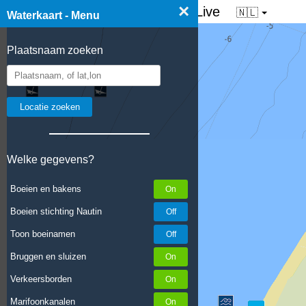
×
☰ Waterkaart van Nederland - Live
🇳🇱
Waterkaart - Menu
Plaatsnaam zoeken
Welke gegevens?
Boeien en bakens
Boeien stichting Nautin
Toon boeinamen
Bruggen en sluizen
Verkeersborden
Marifoonkanalen