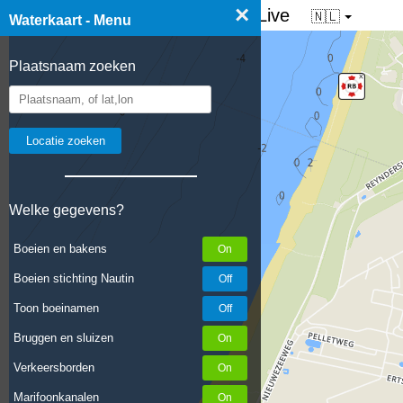
×
☰ Waterkaart van Nederland - Live
🇳🇱
Waterkaart - Menu
Plaatsnaam zoeken
Welke gegevens?
Boeien en bakens
Boeien stichting Nautin
Toon boeinamen
Bruggen en sluizen
Verkeersborden
Marifoonkanalen