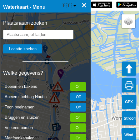
×
☰ Waterkaart Live
🇳🇱
Waterkaart - Menu
Plaatsnaam zoeken
Welke gegevens?
Boeien en bakens
Boeien stichting Nautin
GPX
Toon boeinamen
Bruggen en sluizen
Stroom
Verkeersborden
Wind
Marifoonkanalen