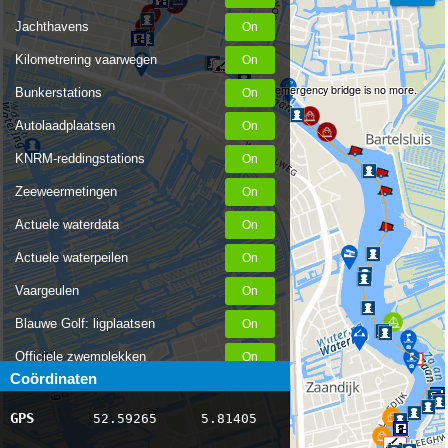
Jachthavens
Kilometrering vaarwegen
The emergency bridge is no more.
Bunkerstations
Autolaadplaatsen
KNRM-reddingstations
Zeeweermetingen
Actuele waterdata
Actuele waterpeilen
Vaargeulen
Blauwe Golf: ligplaatsen
Officiele zwemplekken
Coördinaten
Stremmingen/hinder
GPS
52.59265
5.81405
AIS scheepsposities