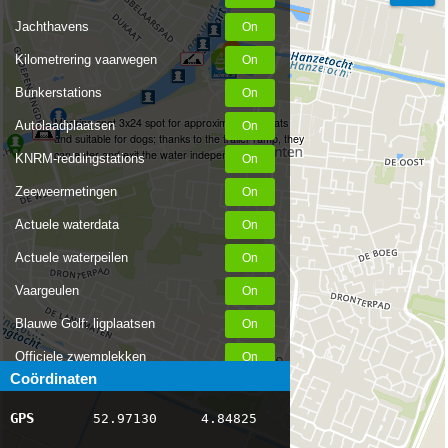
Jachthavens
Kilometrering vaarwegen
Bunkerstations
Mooring spot 3x24 spot for approximately 6 boats
Autolaadplaatsen
and suitable for dogs; thanks to the trailer ramp, they
can enter and exit the water independently
KNRM-reddingstations
Zeeweermetingen
Actuele waterdata
Actuele waterpeilen
Vaargeulen
Blauwe Golf: ligplaatsen
Officiele zwemplekken
Coördinaten
Stremmingen/hinder
GPS
52.97130
4.84825
AIS scheepsposities