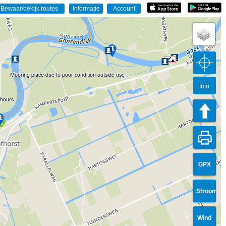
Mooring place due to poor condition outside use
Info
 hours
GPX
Stroom
Wind