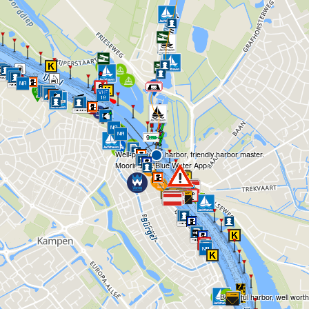
996
Well-protected harbor, friendly harbor master.
Mooring via Blue Water App.
Beautiful harbor, well worth 