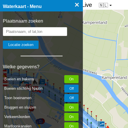
×
☰ Waterkaart van Nederland - Live
🇳🇱
Waterkaart - Menu
Plaatsnaam zoeken
Welke gegevens?
Boeien en bakens
1000
Boeien stichting Nautin
Toon boeinamen
Bruggen en sluizen
999
Verkeersborden
Marifoonkanalen