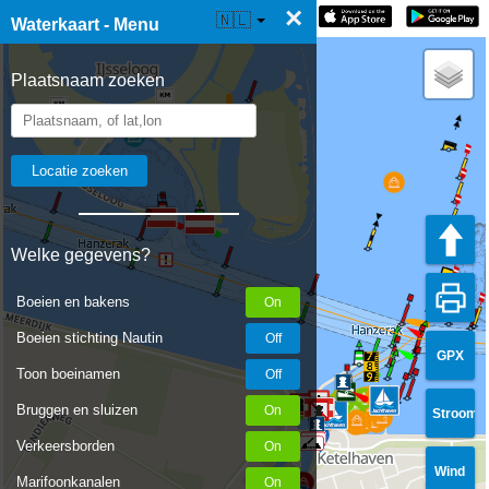
×
☰ Waterkaart Live
🇳🇱
Waterkaart - Menu
Plaatsnaam zoeken
Welke gegevens?
Boeien en bakens
Boeien stichting Nautin
GPX
Toon boeinamen
Bruggen en sluizen
Stroom
Verkeersborden
Wind
Marifoonkanalen