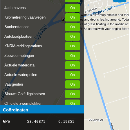
Jachthavens
The water is extremely shallow and the
Kilometrering vaarwegen
leaves and debris floating around. Toda
pieces of grass floating in the middle of
Bunkerstations
Vaart! Be careful with your engine filters
Autolaadplaatsen
KNRM-reddingstations
Zeeweermetingen
Actuele waterdata
Actuele waterpeilen
Vaargeulen
Blauwe Golf: ligplaatsen
Officiele zwemplekken
Coördinaten
Stremmingen/hinder
GPS
53.40875
6.19355
AIS scheepsposities