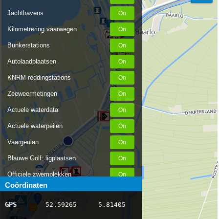
Jachthavens
Kilometrering vaarwegen
Bunkerstations
Autolaadplaatsen
KNRM-reddingstations
Zeeweermetingen
Actuele waterdata
3
Actuele waterpeilen
Vaargeulen
Blauwe Golf: ligplaatsen
2
Officiele zwemplekken
Coördinaten
Stremmingen/hinder
GPS
52.59265
5.81405
AIS scheepsposities