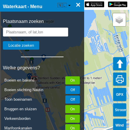
×
☰ Waterkaart Live
🇳🇱
Waterkaart - Menu
Plaatsnaam zoeken
Welke gegevens?
Depth 0.9 - 1.1 m
Attention! Sudden shallow from 2,60 to 1 meter!
Boeien en bakens
Sailboats with Kiel or boats with 1,5dept be
extremely careful.
Boeien stichting Nautin
GPX
Toon boeinamen
Bruggen en sluizen
Stroom
Verkeersborden
Wind
5
Marifoonkanalen