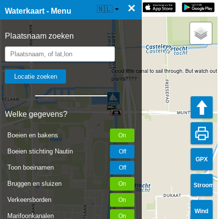
×
☰ Waterkaart Live
🇳🇱
Waterkaart - Menu
Plaatsnaam zoeken
Good little canal to sail through. But watch out 
plants????
Welke gegevens?
Boeien en bakens
Boeien stichting Nautin
GPX
Toon boeinamen
Bruggen en sluizen
Stroom
Verkeersborden
Wind
Marifoonkanalen