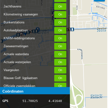
Jachthavens
Kilometrering vaarwegen
Bunkerstations
Autolaadplaatsen
Time
LIDL
KNRM-reddingstations
Zeeweermetingen
Actuele waterdata
Actuele waterpeilen
Vaargeulen
Blauwe Golf: ligplaatsen
Officiele zwemplekken
Coördinaten
Stremmingen/hinder
GPS
51.70025
4.41640
AIS scheepsposities