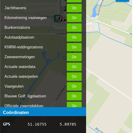
Jachthavens
Kilometrering vaarwegen
Bunkerstations
Autolaadplaatsen
KNRM-reddingstations
Zeeweermetingen
Actuele waterdata
Actuele waterpeilen
Vaargeulen
Blauwe Golf: ligplaatsen
Officiele zwemplekken
Coördinaten
Stremmingen/hinder
GPS
51.16755
5.89785
AIS scheepsposities