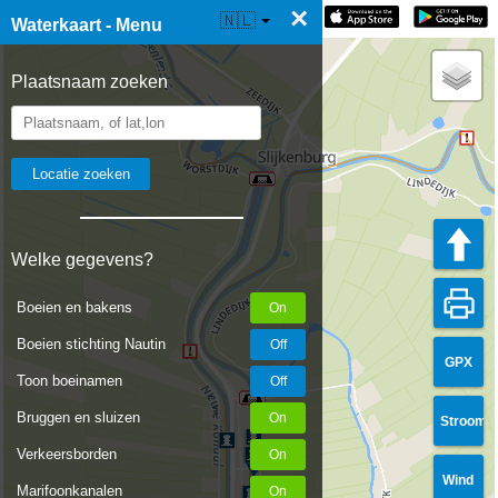
×
☰ Waterkaart Live
🇳🇱
Waterkaart - Menu
Plaatsnaam zoeken
Welke gegevens?
Boeien en bakens
Boeien stichting Nautin
GPX
Toon boeinamen
Bruggen en sluizen
Stroom
Verkeersborden
Wind
Marifoonkanalen