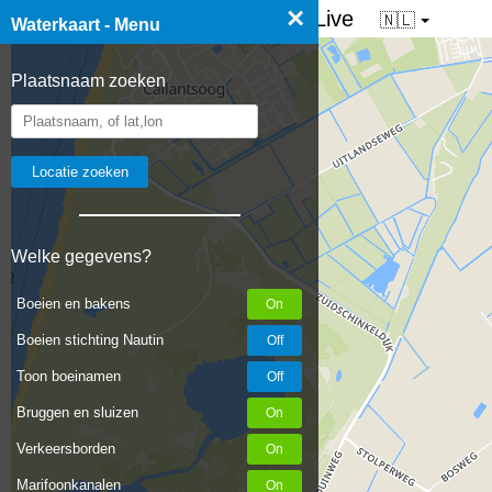
×
☰ Waterkaart van Nederland - Live
🇳🇱
Waterkaart - Menu
Plaatsnaam zoeken
Welke gegevens?
Boeien en bakens
Boeien stichting Nautin
Toon boeinamen
Bruggen en sluizen
Verkeersborden
Marifoonkanalen