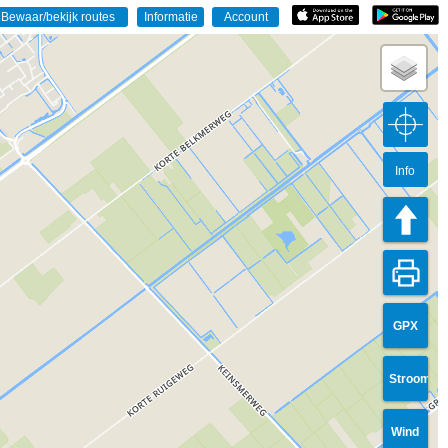
Info
GPX
Stroom
Wind