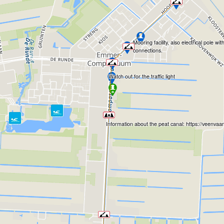
Mooring facility, also electrical pole wit
connections.
Watch out for the traffic light
Information about the peat canal: https://veenvaar