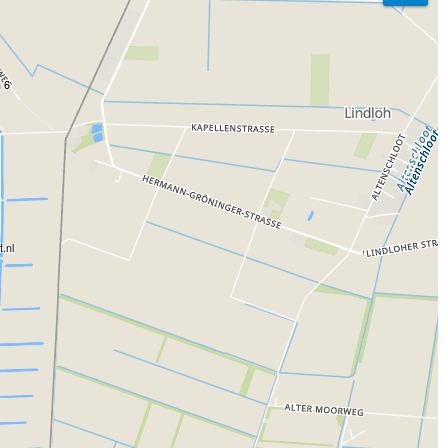
h 6
t.nl