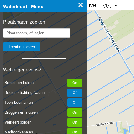
×
☰ Waterkaart van Nederland - Live
🇳🇱
Waterkaart - Menu
Plaatsnaam zoeken
Welke gegevens?
Boeien en bakens
Boeien stichting Nautin
Toon boeinamen
Bruggen en sluizen
Verkeersborden
Marifoonkanalen