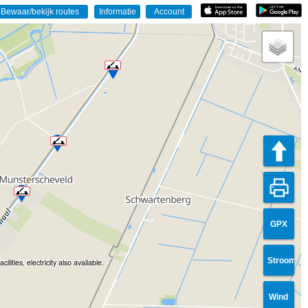
GPX
Stroom
cilities, electricity also available.
Wind