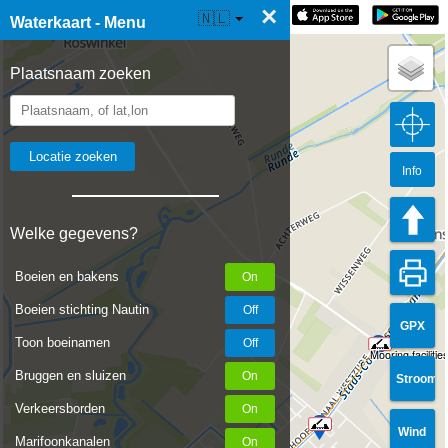
×
☰ Waterkaart Live
🇳🇱
Waterkaart - Menu
Plaatsnaam zoeken
Info
Welke gegevens?
Boeien en bakens
Boeien stichting Nautin
GPX
Toon boeinamen
Mooring facilities
Bruggen en sluizen
Stroom
Verkeersborden
Wind
Marifoonkanalen