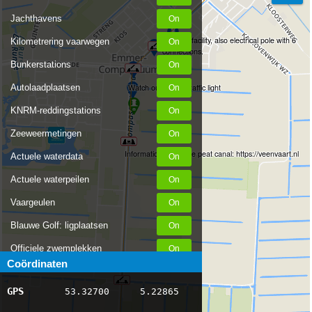
Jachthavens
Mooring facility, also electrical pole with 6
Kilometrering vaarwegen
connections.
Bunkerstations
Autolaadplaatsen
Watch out for the traffic light
KNRM-reddingstations
Zeeweermetingen
Information about the peat canal: https://veenvaart.nl
Actuele waterdata
Actuele waterpeilen
Vaargeulen
Blauwe Golf: ligplaatsen
Officiele zwemplekken
Coördinaten
Stremmingen/hinder
GPS
53.32700
5.22865
AIS scheepsposities