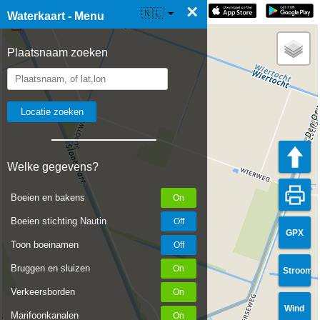
×
☰ Waterkaart Live
🇳🇱
Waterkaart - Menu
Plaatsnaam zoeken
Welke gegevens?
Boeien en bakens
Boeien stichting Nautin
GPX
Toon boeinamen
Bruggen en sluizen
Stroom
Verkeersborden
Wind
Marifoonkanalen