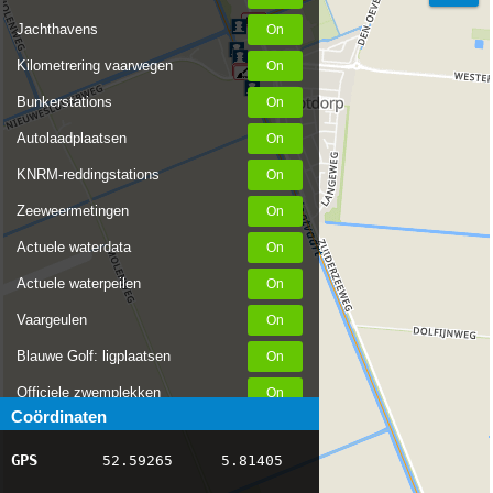
Jachthavens
Kilometrering vaarwegen
Bunkerstations
Autolaadplaatsen
KNRM-reddingstations
Zeeweermetingen
Actuele waterdata
Actuele waterpeilen
Vaargeulen
Blauwe Golf: ligplaatsen
Officiele zwemplekken
Coördinaten
Stremmingen/hinder
GPS
52.59265
5.81405
AIS scheepsposities