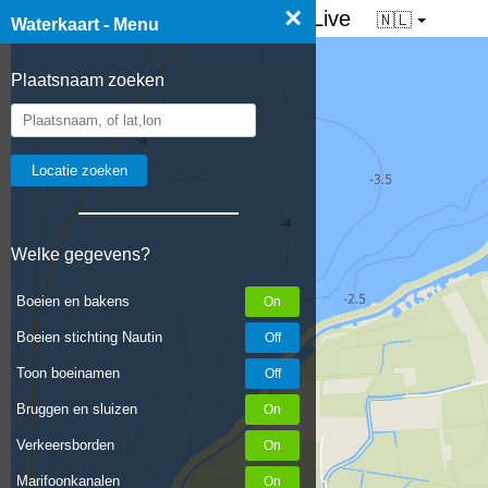
×
☰ Waterkaart van Nederland - Live
🇳🇱
Waterkaart - Menu
Plaatsnaam zoeken
Welke gegevens?
Boeien en bakens
Boeien stichting Nautin
Toon boeinamen
Bruggen en sluizen
Verkeersborden
Marifoonkanalen