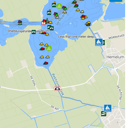
Shallow water, less than 80 cm
Stumps under water
Less than one meter deep.