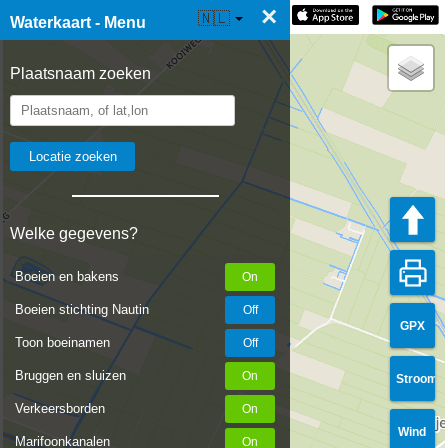
×
☰ Waterkaart Live
🇳🇱
Waterkaart - Menu
Plaatsnaam zoeken
Welke gegevens?
Boeien en bakens
Boeien stichting Nautin
GPX
Toon boeinamen
Bruggen en sluizen
Stroom
Verkeersborden
Wind
Marifoonkanalen