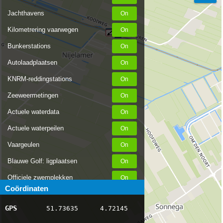
Jachthavens
Kilometrering vaarwegen
Bunkerstations
Autolaadplaatsen
KNRM-reddingstations
Zeeweermetingen
Actuele waterdata
Actuele waterpeilen
Vaargeulen
Blauwe Golf: ligplaatsen
Officiele zwemplekken
Coördinaten
Stremmingen/hinder
GPS
51.73635
4.72145
AIS scheepsposities