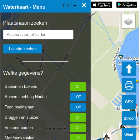
×
☰ Waterkaart Live
🇳🇱
Waterkaart - Menu
Plaatsnaam zoeken
It's a nice sp
and swells cau
Welke gegevens?
Boeien en bakens
Boeien stichting Nautin
GPX
Toon boeinamen
Bruggen en sluizen
Stroom
Verkeersborden
Wind
Marifoonkanalen