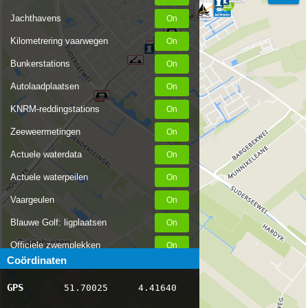
Jachthavens
Kilometrering vaarwegen
Bunkerstations
Autolaadplaatsen
KNRM-reddingstations
Zeeweermetingen
Actuele waterdata
Actuele waterpeilen
Vaargeulen
Blauwe Golf: ligplaatsen
Officiele zwemplekken
Coördinaten
Stremmingen/hinder
GPS
51.70025
4.41640
AIS scheepsposities