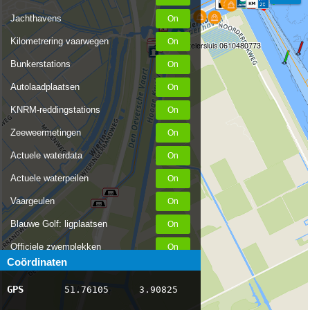
Jachthavens
Kilometrering vaarwegen
Tel no. stontelersluis 0610480773
Bunkerstations
Autolaadplaatsen
KNRM-reddingstations
Zeeweermetingen
Actuele waterdata
Actuele waterpeilen
Vaargeulen
Blauwe Golf: ligplaatsen
Officiele zwemplekken
Coördinaten
Stremmingen/hinder
GPS
51.76105
3.90825
AIS scheepsposities