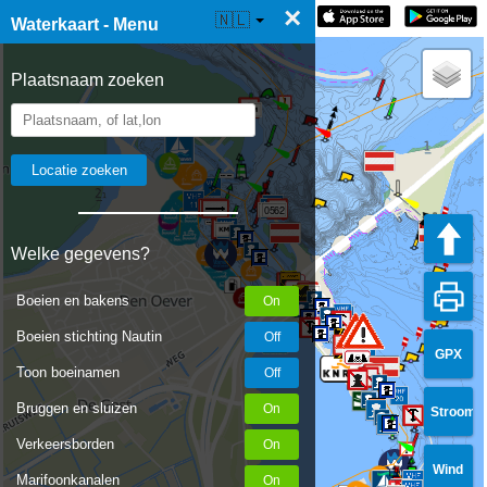
×
☰ Waterkaart Live
🇳🇱
Waterkaart - Menu
Plaatsnaam zoeken
0562
Welke gegevens?
20
20
Boeien en bakens
Boeien stichting Nautin
GPX
Toon boeinamen
Bruggen en sluizen
Stroom
Verkeersborden
Wind
Marifoonkanalen