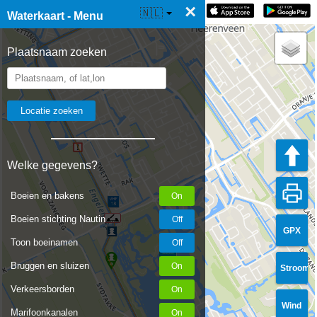
×
☰ Waterkaart Live
🇳🇱
Waterkaart - Menu
Plaatsnaam zoeken
Welke gegevens?
Boeien en bakens
Boeien stichting Nautin
GPX
Toon boeinamen
Bruggen en sluizen
Stroom
Verkeersborden
Wind
Marifoonkanalen