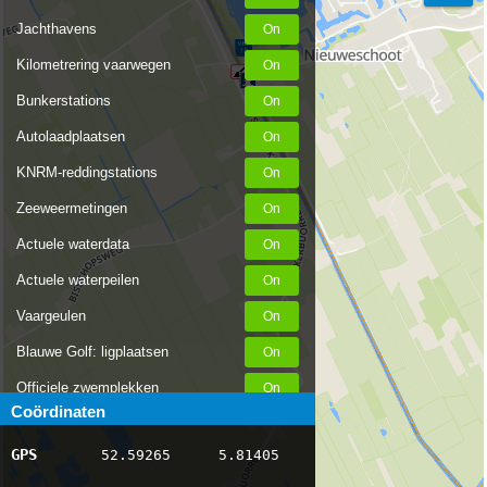
Jachthavens
Kilometrering vaarwegen
Bunkerstations
Autolaadplaatsen
KNRM-reddingstations
Zeeweermetingen
Actuele waterdata
Actuele waterpeilen
Vaargeulen
Blauwe Golf: ligplaatsen
Officiele zwemplekken
Coördinaten
Stremmingen/hinder
GPS
52.59265
5.81405
AIS scheepsposities