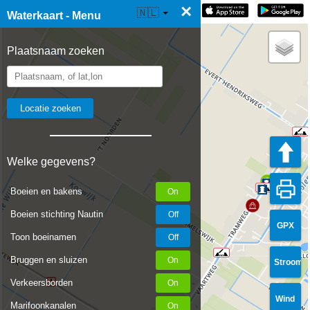
×
☰ Waterkaart Live
🇳🇱
Waterkaart - Menu
Plaatsnaam zoeken
Welke gegevens?
Boeien en bakens
Boeien stichting Nautin
GPX
Toon boeinamen
Bruggen en sluizen
Stroom
Verkeersborden
Wind
Marifoonkanalen