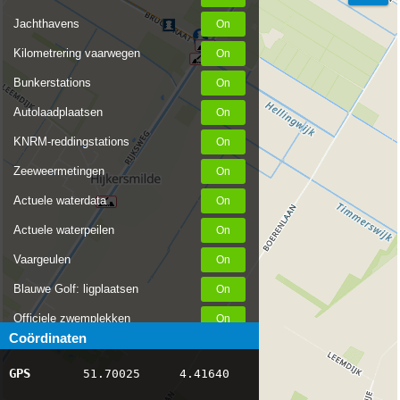
Jachthavens
Kilometrering vaarwegen
Bunkerstations
Autolaadplaatsen
KNRM-reddingstations
Zeeweermetingen
Actuele waterdata
Actuele waterpeilen
Vaargeulen
Blauwe Golf: ligplaatsen
Officiele zwemplekken
Coördinaten
Stremmingen/hinder
GPS
51.70025
4.41640
AIS scheepsposities