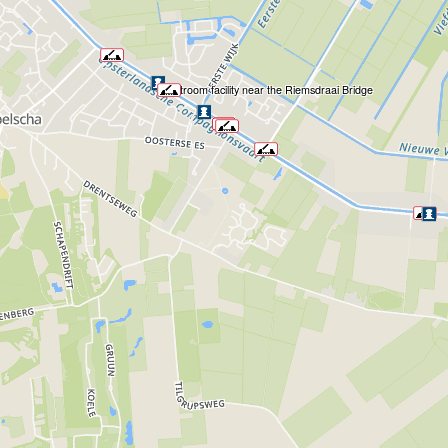
Restroom facility near the Riemsdraai Bridge