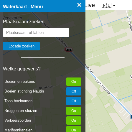
×
☰ Waterkaart van Nederland - Live
🇳🇱
Waterkaart - Menu
Plaatsnaam zoeken
Welke gegevens?
Boeien en bakens
Boeien stichting Nautin
Toon boeinamen
Bruggen en sluizen
Verkeersborden
Marifoonkanalen