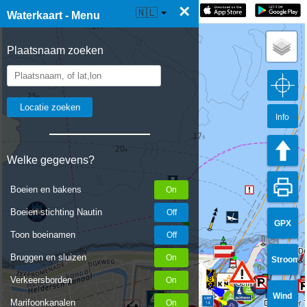
×
☰ Waterkaart Live
🇳🇱
Waterkaart - Menu
Plaatsnaam zoeken
Info
Welke gegevens?
Boeien en bakens
Boeien stichting Nautin
GPX
Toon boeinamen
VC De
Bruggen en sluizen
Stroom
Verkeersborden
Getting fresh water in
Wind
Marifoonkanalen
Den Helder T