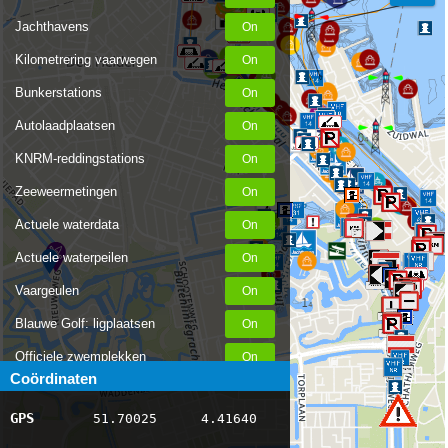
Jachthavens
Kilometrering vaarwegen
Bunkerstations
Autolaadplaatsen
KNRM-reddingstations
Zeeweermetingen
Actuele waterdata
Actuele waterpeilen
Vaargeulen
Blauwe Golf: ligplaatsen
Officiele zwemplekken
Coördinaten
Stremmingen/hinder
GPS
51.70025
4.41640
AIS scheepsposities