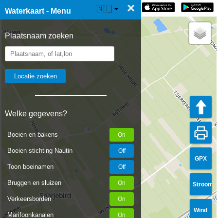
×
☰ Waterkaart Live
🇳🇱
Waterkaart - Menu
Plaatsnaam zoeken
Welke gegevens?
Boeien en bakens
Boeien stichting Nautin
GPX
Toon boeinamen
Bruggen en sluizen
Stroom
Verkeersborden
Wind
Marifoonkanalen