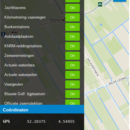
Jachthavens
Kilometrering vaarwegen
Bunkerstations
Autolaadplaatsen
KNRM-reddingstations
Zeeweermetingen
Actuele waterdata
Actuele waterpeilen
Vaargeulen
Blauwe Golf: ligplaatsen
Officiele zwemplekken
Coördinaten
Stremmingen/hinder
GPS
52.20375
4.54955
AIS scheepsposities