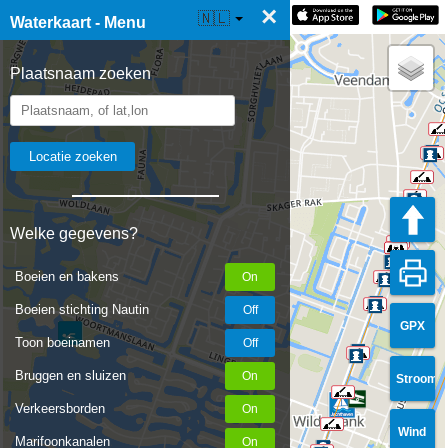
×
☰ Waterkaart Live
🇳🇱
Waterkaart - Menu
Plaatsnaam zoeken
Welke gegevens?
Boeien en bakens
Boeien stichting Nautin
GPX
Toon boeinamen
Bruggen en sluizen
Stroom
Verkeersborden
Wind
Marifoonkanalen