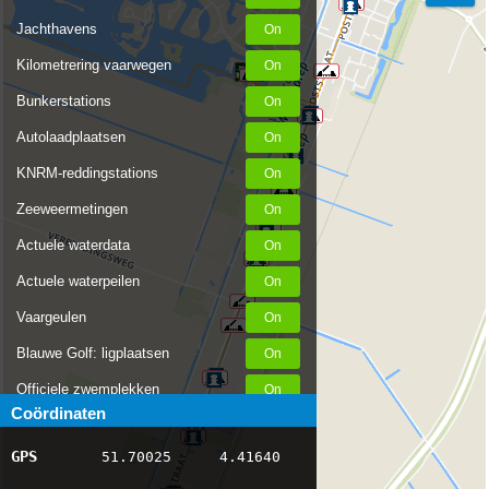
Jachthavens
Kilometrering vaarwegen
Bunkerstations
Autolaadplaatsen
KNRM-reddingstations
Zeeweermetingen
Actuele waterdata
Actuele waterpeilen
Vaargeulen
Blauwe Golf: ligplaatsen
Officiele zwemplekken
Coördinaten
Stremmingen/hinder
GPS
51.70025
4.41640
AIS scheepsposities