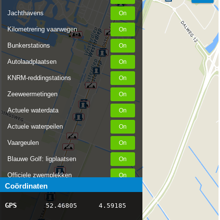
Jachthavens
Kilometrering vaarwegen
Bunkerstations
Autolaadplaatsen
KNRM-reddingstations
Zeeweermetingen
Actuele waterdata
Actuele waterpeilen
Vaargeulen
Blauwe Golf: ligplaatsen
Officiele zwemplekken
Coördinaten
Stremmingen/hinder
GPS
52.46805
4.59185
AIS scheepsposities