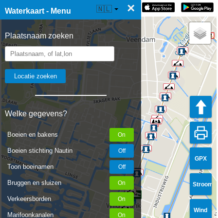
×
☰ Waterkaart Live
🇳🇱
Waterkaart - Menu
Plaatsnaam zoeken
Welke gegevens?
Boeien en bakens
Boeien stichting Nautin
GPX
Toon boeinamen
Bruggen en sluizen
Stroom
Verkeersborden
Wind
Marifoonkanalen