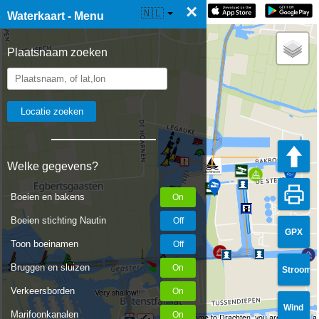
×
☰ Waterkaart Live
🇳🇱
Waterkaart - Menu
Plaatsnaam zoeken
Welke gegevens?
Boeien en bakens
Boeien stichting Nautin
GPX
Toon boeinamen
Bruggen en sluizen
Stroom
Verkeersborden
Very shallow!!
Wind
Marifoonkanalen
Welcome to Drachten, you are entering a r