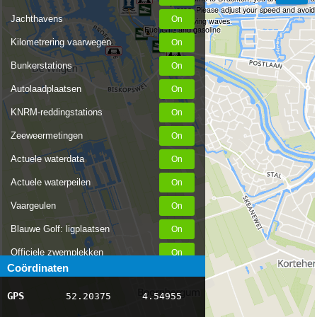
area. Please adjust your speed and avoid
Jachthavens
annoying waves.
Fuel GTL and gasoline
Kilometrering vaarwegen
Bunkerstations
Autolaadplaatsen
KNRM-reddingstations
Zeeweermetingen
Actuele waterdata
Actuele waterpeilen
Vaargeulen
Blauwe Golf: ligplaatsen
Officiele zwemplekken
Coördinaten
Stremmingen/hinder
GPS
52.20375
4.54955
AIS scheepsposities