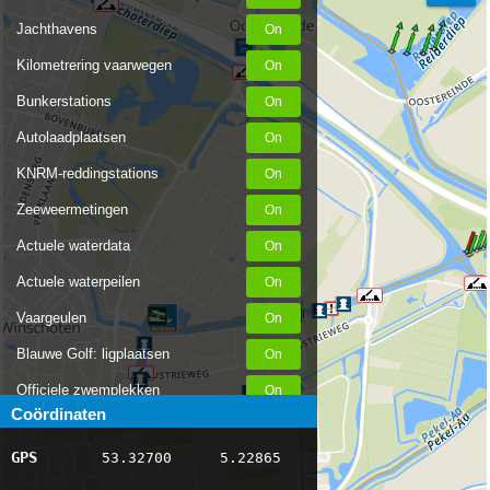
Jachthavens
Kilometrering vaarwegen
Bunkerstations
Autolaadplaatsen
KNRM-reddingstations
Zeeweermetingen
Actuele waterdata
Actuele waterpeilen
Vaargeulen
Blauwe Golf: ligplaatsen
Officiele zwemplekken
Coördinaten
Stremmingen/hinder
GPS
53.32700
5.22865
AIS scheepsposities