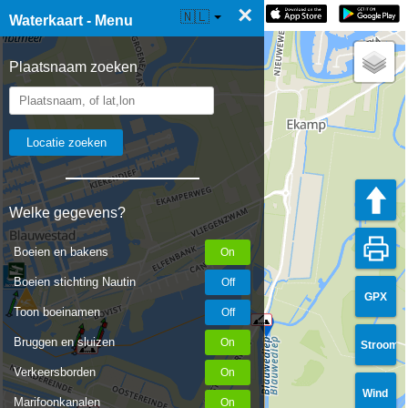
×
☰ Waterkaart Live
🇳🇱
Waterkaart - Menu
Plaatsnaam zoeken
Welke gegevens?
Boeien en bakens
Boeien stichting Nautin
GPX
Toon boeinamen
Bruggen en sluizen
Stroom
Verkeersborden
Wind
Marifoonkanalen