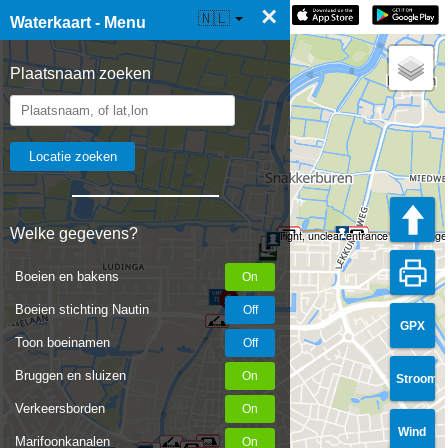
×
☰ Waterkaart Live
🇳🇱
Waterkaart - Menu
Plaatsnaam zoeken
Welke gegevens?
Tight, unclear entrance due to vege
Boeien en bakens
Boeien stichting Nautin
GPX
Toon boeinamen
Bruggen en sluizen
Stroom
Verkeersborden
Wind
Marifoonkanalen