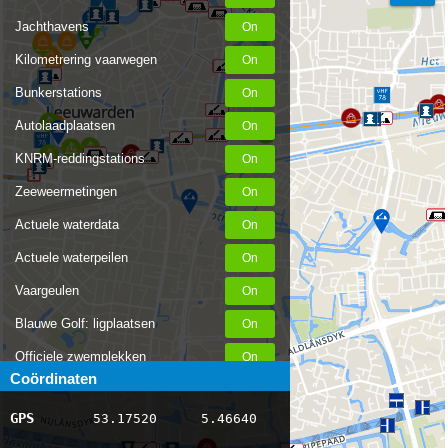
Jachthavens
Kilometrering vaarwegen
Bunkerstations
Autolaadplaatsen
KNRM-reddingstations
Zeeweermetingen
Actuele waterdata
Actuele waterpeilen
Vaargeulen
Blauwe Golf: ligplaatsen
Officiele zwemplekken
Coördinaten
Stremmingen/hinder
GPS
53.17520
5.46640
AIS scheepsposities