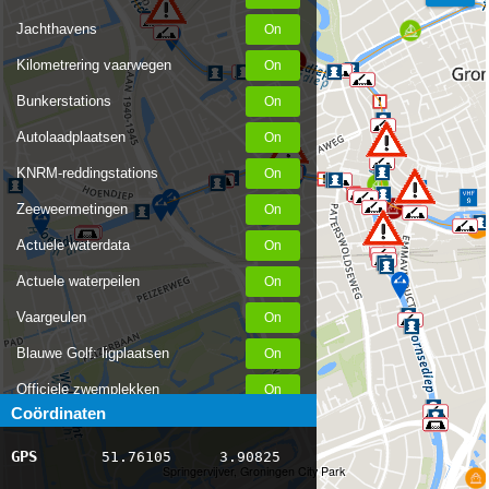
Jachthavens
Kilometrering vaarwegen
Bunkerstations
Autolaadplaatsen
KNRM-reddingstations
Zeeweermetingen
Actuele waterdata
Actuele waterpeilen
Vaargeulen
Blauwe Golf: ligplaatsen
Officiele zwemplekken
Coördinaten
Stremmingen/hinder
GPS
51.76105
3.90825
AIS scheepsposities
Springervijver, Groningen City Park