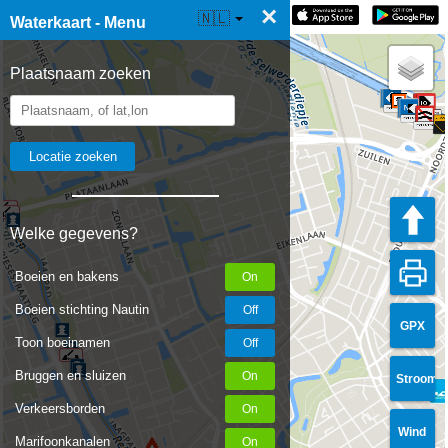
×
☰ Waterkaart Live
🇳🇱
Waterkaart - Menu
Plaatsnaam zoeken
Welke gegevens?
Boeien en bakens
Boeien stichting Nautin
GPX
Toon boeinamen
Bruggen en sluizen
Stroom
Verkeersborden
Wind
Marifoonkanalen