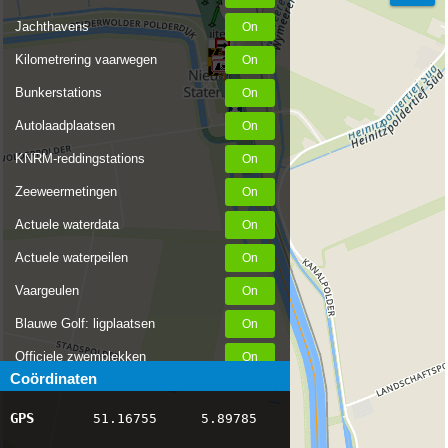
Jachthavens
Kilometrering vaarwegen
Bunkerstations
Autolaadplaatsen
KNRM-reddingstations
Zeeweermetingen
Actuele waterdata
Actuele waterpeilen
Vaargeulen
Blauwe Golf: ligplaatsen
Officiele zwemplekken
Coördinaten
Stremmingen/hinder
GPS
51.16755
5.89785
AIS scheepsposities