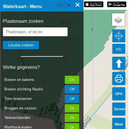
×
☰ Waterkaart Live
🇳🇱
Waterkaart - Menu
Plaatsnaam zoeken
Info
Welke gegevens?
Boeien en bakens
Boeien stichting Nautin
GPX
Toon boeinamen
Bruggen en sluizen
Stroom
Verkeersborden
Wind
Marifoonkanalen