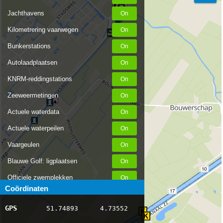
Jachthavens
Kilometrering vaarwegen
Bunkerstations
Autolaadplaatsen
KNRM-reddingstations
Zeeweermetingen
Actuele waterdata
Actuele waterpeilen
Vaargeulen
Blauwe Golf: ligplaatsen
10
Officiele zwemplekken
Coördinaten
17
Stremmingen/hinder
GPS
51.74893
4.73552
AIS scheepsposities