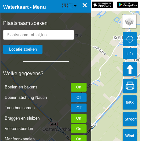
×
☰ Waterkaart Live
🇳🇱
Waterkaart - Menu
Plaatsnaam zoeken
Info
Welke gegevens?
Boeien en bakens
Boeien stichting Nautin
GPX
Toon boeinamen
Bruggen en sluizen
Stroom
Verkeersborden
Wind
Marifoonkanalen