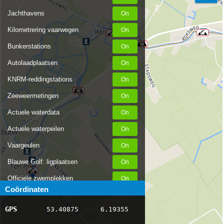
Jachthavens
Kilometrering vaarwegen
Bunkerstations
Autolaadplaatsen
KNRM-reddingstations
Zeeweermetingen
Actuele waterdata
Actuele waterpeilen
Vaargeulen
Blauwe Golf: ligplaatsen
Officiele zwemplekken
Coördinaten
Stremmingen/hinder
GPS
53.40875
6.19355
AIS scheepsposities