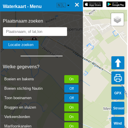
×
☰ Waterkaart Live
🇳🇱
Waterkaart - Menu
Plaatsnaam zoeken
Welke gegevens?
Boeien en bakens
Boeien stichting Nautin
GPX
Toon boeinamen
Bruggen en sluizen
Stroom
Verkeersborden
Wind
Marifoonkanalen