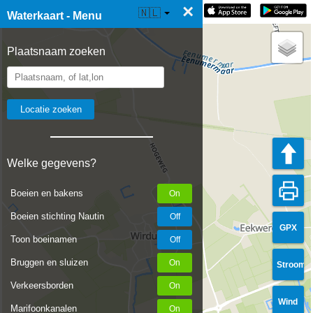
×
☰ Waterkaart Live
🇳🇱
Waterkaart - Menu
Plaatsnaam zoeken
Welke gegevens?
Boeien en bakens
Boeien stichting Nautin
GPX
Toon boeinamen
Bruggen en sluizen
Stroom
Verkeersborden
Wind
Marifoonkanalen