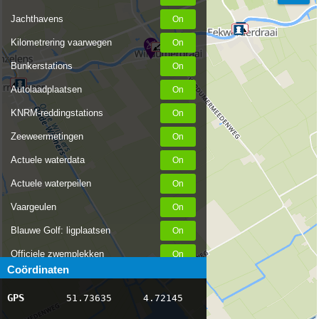
Jachthavens
Kilometrering vaarwegen
Bunkerstations
Autolaadplaatsen
KNRM-reddingstations
Zeeweermetingen
Actuele waterdata
Actuele waterpeilen
Vaargeulen
Blauwe Golf: ligplaatsen
Officiele zwemplekken
Coördinaten
Stremmingen/hinder
GPS
51.73635
4.72145
AIS scheepsposities